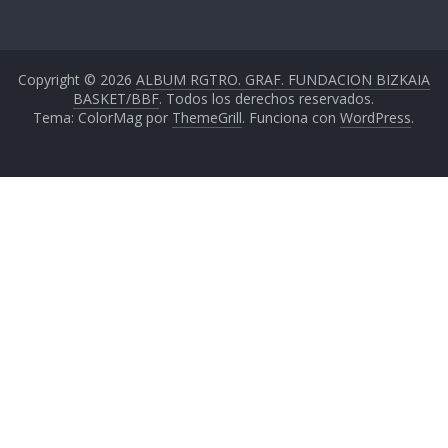
Copyright © 2026
ALBUM RGTRO. GRAF. FUNDACION BIZKAIA
BASKET/BBF
. Todos los derechos reservados.
Tema: ColorMag por
ThemeGrill
. Funciona con
WordPress
.