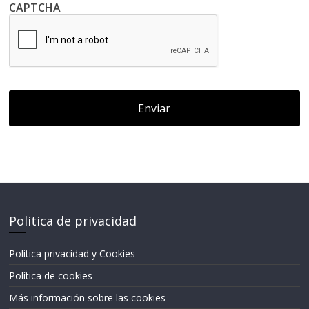
CAPTCHA
de
archivos
aceptados:
jpg,
tif,
png.
Politica de privacidad
Politica privacidad y Cookies
Política de cookies
Más información sobre las cookies