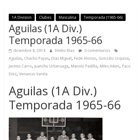
1A Division
Clubes
Masculina
Temporada (1965-66)
Aguilas (1A Div.)
Temporada 1965-66
diciembre 8, 2014
Emilio Elias
0 comentarios
,
,
,
,
,
Aguilas
Chacho Payas
Diaz Miguel
Fede Alonso
Gonzalo Urquiza
,
,
,
,
Jacinto Carro
Juanchu Urberuaga
Manolo Padilla
Miles Aiken
Paco
,
Diez
Venancio Varela
Aguilas (1A Div.)
Temporada 1965-66