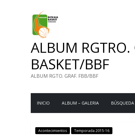
Saltar
al
contenido
ALBUM RGTRO. 
BASKET/BBF
ALBUM RGTO. GRAF. FBB/BBF
INICIO
ALBUM – GALERIA
BÚSQUEDA
Acontecimientos
Temporada 2015-16