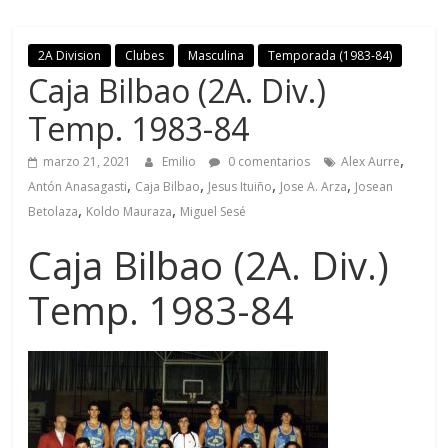
2A Division
Clubes
Masculina
Temporada (1983-84)
Caja Bilbao (2A. Div.)
Temp. 1983-84
,
marzo 21, 2021
Emilio
0 comentarios
Alex Aurre
,
,
,
,
Antón Anasagasti
Caja Bilbao
Jesus Ituiño
Jose A. Arza
Josean
,
,
Betolaza
Koldo Mauraza
Miguel Sesé
Caja Bilbao (2A. Div.)
Temp. 1983-84