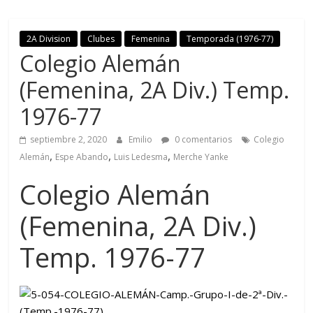
2A Division
Clubes
Femenina
Temporada (1976-77)
Colegio Alemán
(Femenina, 2A Div.) Temp.
1976-77
septiembre 2, 2020
Emilio
0 comentarios
Colegio
,
,
,
Alemán
Espe Abando
Luis Ledesma
Merche Yanke
Colegio Alemán
(Femenina, 2A Div.)
Temp. 1976-77