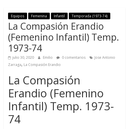
Equipos
Femenina
Infantil
Temporada (1973-74)
La Compasión Erandio
(Femenino Infantil) Temp.
1973-74
julio 30, 2020
Emilio
0 comentarios
Jose Antonio
,
Zarraga
La Compasión Erandio
La Compasión
Erandio (Femenino
Infantil) Temp. 1973-
74