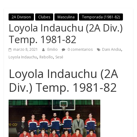
2A Division
Clubes
Masculina
Temporada (1981-82)
Loyola Indauchu (2A Div.)
Temp. 1981-82
,
marzo 8, 2021
Emilio
0 comentarios
Dani Andia
,
,
Loyola Indauchu
Rebollo
Sesé
Loyola Indauchu (2A
Div.) Temp. 1981-82