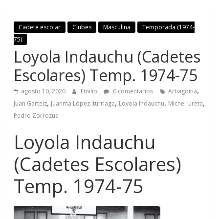
Cadete escolar
Clubes
Masculina
Temporada (1974-
75)
Loyola Indauchu (Cadetes
Escolares) Temp. 1974-75
,
agosto 10, 2020
Emilio
0 comentarios
Artiagoitia
,
,
,
,
Juan Garteiz
Juanma López Iturriaga
Loyola Indauchu
Michel Ureta
Pedro Zorrozua
Loyola Indauchu
(Cadetes Escolares)
Temp. 1974-75