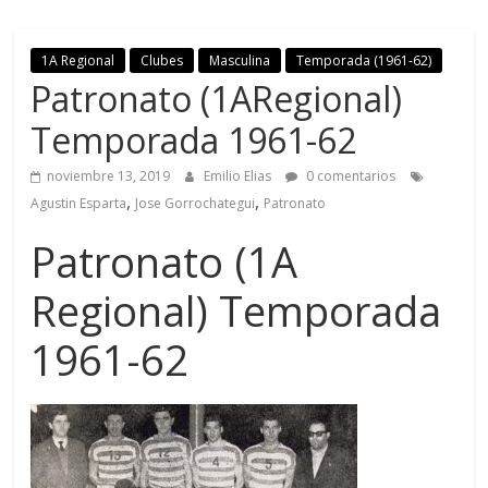
1A Regional
Clubes
Masculina
Temporada (1961-62)
Patronato (1ARegional)
Temporada 1961-62
noviembre 13, 2019
Emilio Elias
0 comentarios
,
,
Agustin Esparta
Jose Gorrochategui
Patronato
Patronato (1A
Regional) Temporada
1961-62