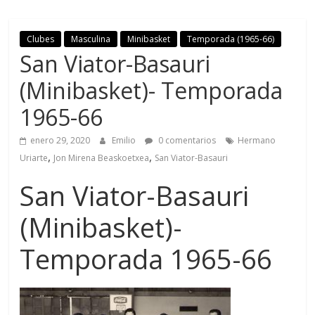
Clubes
Masculina
Minibasket
Temporada (1965-66)
San Viator-Basauri
(Minibasket)- Temporada
1965-66
enero 29, 2020
Emilio
0 comentarios
Hermano
,
,
Uriarte
Jon Mirena Beaskoetxea
San Viator-Basauri
San Viator-Basauri
(Minibasket)-
Temporada 1965-66