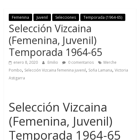
Femenina
Juvenil
Selecciones
Temporada (1964-65)
Selección Vizcaina
(Femenina, Juvenil)
Temporada 1964-65
enero 8, 2020
Emilio
0 comentarios
Merche
,
,
,
Pombo
Selección Vizcaina femenina juvenil
Sofia Lamana
Victoria
Astigarra
Selección Vizcaina
(Femenina, Juvenil)
Temporada 1964-65