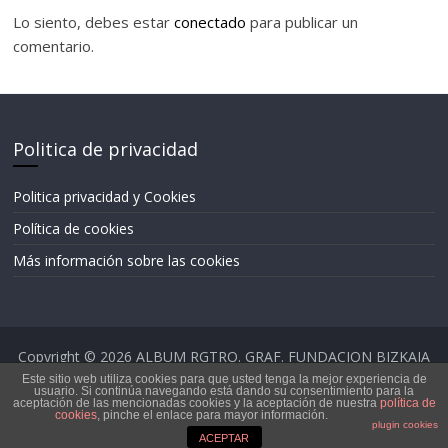
Lo siento, debes estar
conectado
para publicar un
comentario.
Politica de privacidad
Politica privacidad y Cookies
Política de cookies
Más información sobre las cookies
Copyright © 2026
ALBUM RGTRO. GRAF. FUNDACION BIZKAIA
BASKET/BBF
. Todos los derechos reservados.
Este sitio web utiliza cookies para que usted tenga la mejor experiencia de
usuario. Si continúa navegando está dando su consentimiento para la
Tema: ColorMag por
ThemeGrill
. Funciona con
WordPress
.
aceptación de las mencionadas cookies y la aceptación de nuestra
política de
cookies
, pinche el enlace para mayor información.
plugin cookies
ACEPTAR