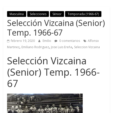
Masculina
Selecciones
Sénior
Temporada (1966-67)
Selección Vizcaina (Senior)
Temp. 1966-67
febrero 19, 2020
Emilio
0 comentarios
Alfonso
,
,
,
Martinez
Emiliano Rodriguez
Jose Luis Ereña
Seleccion Vizcaina
Selección Vizcaina
(Senior) Temp. 1966-
67