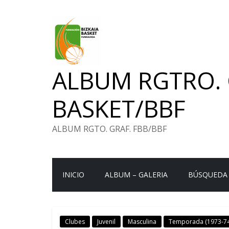
Saltar
al
contenido
ALBUM RGTRO. 
BASKET/BBF
ALBUM RGTO. GRAF. FBB/BBF
INICIO
ALBUM – GALERIA
BÚSQUEDA
Clubes
Juvenil
Masculina
Temporada (1973-74