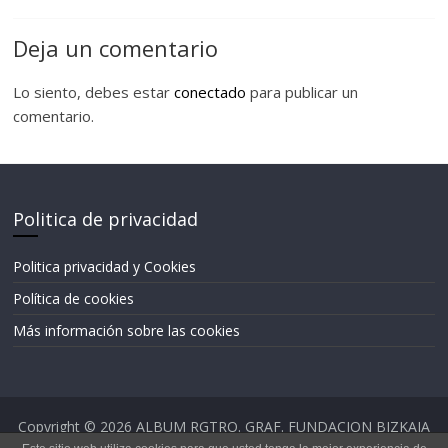
Deja un comentario
Lo siento, debes estar
conectado
para publicar un
comentario.
Politica de privacidad
Politica privacidad y Cookies
Política de cookies
Más información sobre las cookies
Copyright © 2026
ALBUM RGTRO. GRAF. FUNDACION BIZKAIA
BASKET/BBF
. Todos los derechos reservados.