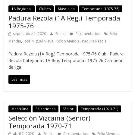
1A Regional
Clubes
Masculina
Temporada (1975-76)
Padura Rezola (1A Reg.) Temporada
1975-76
septiembre 1, 2020
Emilio
0 comentarios
Felix
,
,
,
Mendia
José Miguel Nieva
Koldo Mendia
Padura Rezola
Padura Rezola (1A Reg.) Temporada 1975-76 Club : Padura
Rezola Categoría : 1A Reg. Temporada : 1975-76 Campeón
de liga
Leer más
Masculina
Selecciones
Sénior
Temporada (1970-71)
Selección Vizcaina (Senior)
Temporada 1970-71
,
abril 2, 2020
Emilio
0 comentarios
Felix Mendia