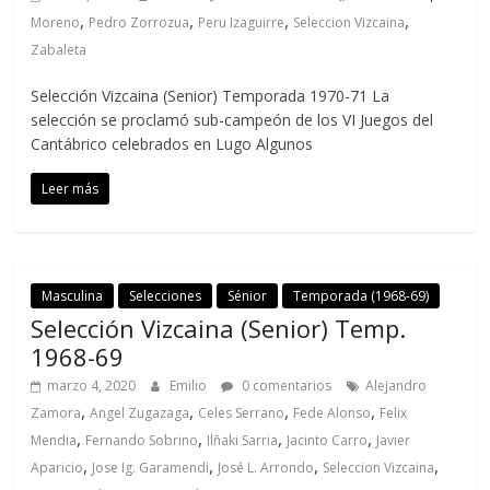
,
,
,
,
Moreno
Pedro Zorrozua
Peru Izaguirre
Seleccion Vizcaina
Zabaleta
Selección Vizcaina (Senior) Temporada 1970-71 La
selección se proclamó sub-campeón de los VI Juegos del
Cantábrico celebrados en Lugo Algunos
Leer más
Masculina
Selecciones
Sénior
Temporada (1968-69)
Selección Vizcaina (Senior) Temp.
1968-69
marzo 4, 2020
Emilio
0 comentarios
Alejandro
,
,
,
,
Zamora
Angel Zugazaga
Celes Serrano
Fede Alonso
Felix
,
,
,
,
Mendia
Fernando Sobrino
Ilñaki Sarria
Jacinto Carro
Javier
,
,
,
,
Aparicio
Jose Ig. Garamendi
José L. Arrondo
Seleccion Vizcaina