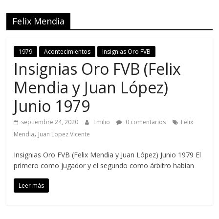
Felix Mendia
1979
Acontecimientos
Insignias Oro FVB
Insignias Oro FVB (Felix
Mendia y Juan López)
Junio 1979
septiembre 24, 2020
Emilio
0 comentarios
Felix
,
Mendia
Juan Lopez Vicente
Insignias Oro FVB (Felix Mendia y Juan López) Junio 1979 El
primero como jugador y el segundo como árbitro habían
Leer más