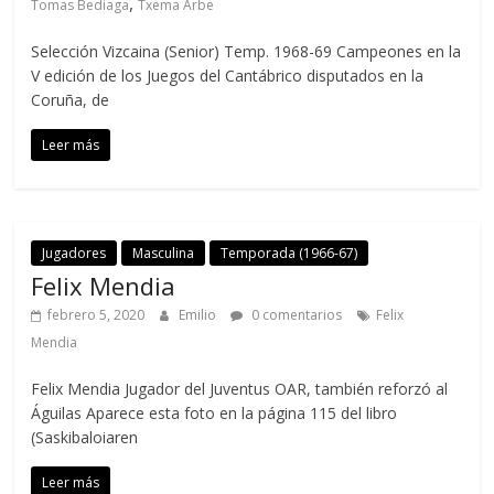
,
Tomas Bediaga
Txema Arbe
Selección Vizcaina (Senior) Temp. 1968-69 Campeones en la
V edición de los Juegos del Cantábrico disputados en la
Coruña, de
Leer más
Jugadores
Masculina
Temporada (1966-67)
Felix Mendia
febrero 5, 2020
Emilio
0 comentarios
Felix
Mendia
Felix Mendia Jugador del Juventus OAR, también reforzó al
Águilas Aparece esta foto en la página 115 del libro
(Saskibaloiaren
Leer más