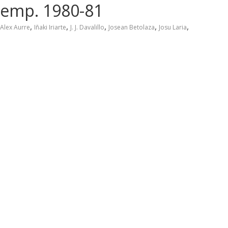
 Temp. 1980-81
,
,
,
,
,
Alex Aurre
Iñaki Iriarte
J. J. Davalillo
Josean Betolaza
Josu Laria