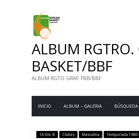
Saltar
al
contenido
ALBUM RGTRO. 
BASKET/BBF
ALBUM RGTO. GRAF. FBB/BBF
INICIO
ALBUM – GALERIA
BÚSQUEDA
1A Div. B
Clubes
Masculina
Temporada 1980-