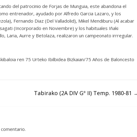
ando del patrocinio de Forjas de Munguia, este abandona el
 como entrenador, ayudado por Alfredo Garcia Lazaro, y los
ola), Fernando Diaz (Del Valladolid), Mikel Mendiburu (Al acabar
nasagati (Incorporado en Noviembre) y los habituales Iñaki
lo, Laria, Aurre y Betolaza, realizaron un campeonato irrregular.
skibaloia ren 75 Urteko Ibilbidea Bizkaian/75 Años de Baloncesto
Tabirako (2A DIV Gº II) Temp. 1980-81
 comentario.